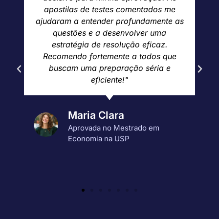
teria conseguido decifrar os padrões da
prova ANPAD. O material é excelente, e
o suporte do professor é insuperável.
Estar agora no doutorado é um sonho
realizado, e devo muito disso ao curso!"
João Pedro
Doutorando em Administração na
FGV